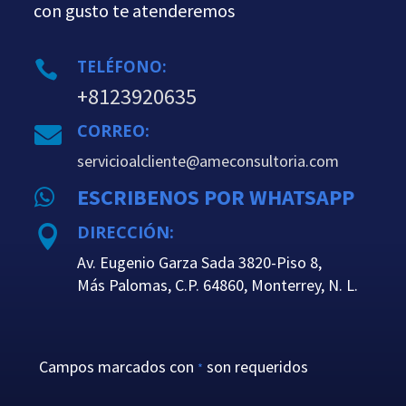
con gusto te atenderemos
TELÉFONO:

+8123920635
CORREO:

servicioalcliente@ameconsultoria.com
ESCRIBENOS POR WHATSAPP

DIRECCIÓN:

Av. Eugenio Garza Sada 3820-Piso 8,
Más Palomas, C.P. 64860, Monterrey, N. L.
Campos marcados con
son requeridos
*