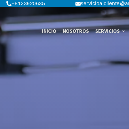
+8123920635
servicioalcliente@
INICIO
NOSOTROS
SERVICIOS