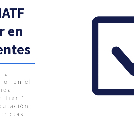
IATF
r en
ientes
 la
 o, en el
dida
n Tier 1.
putación
trictas